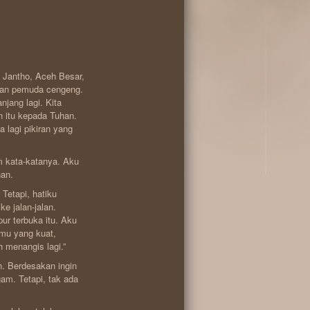
 Jantho, Aceh Besar,
ukan pemuda cengeng.
njang lagi. Kita
 itu kepada Tuhan.
a lagi pikiran yang
m kata-katanya. Aku
nan.
 Tetapi, hatiku
e jalan-jalan.
ur terbuka itu. Aku
mu yang kuat,
 menangis lagi.”
h. Berdesakan ingin
gam. Tetapi, tak ada