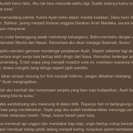
kurlah kamu tahu. Aku tak bisa menunda waktu lagi. Sudah saatnya kamu m
uar sana.”
memandang sekitar. Kukira Ayah keliru dalam menilai keadaan. Desa kami d
. Bahkan, jarang menjadi lintasan anggota Gerakan Aceh Merdeka, secara t
pun menyamar.
u mulai bertanggung jawab melindungi keluargamu. Bahu-membahu dengan 
lamatan Meutia dan Hasan. Sementara aku akan menjaga Salamah, ibumu.”
anku semakin gemetar mendengar penjelasan Ayah. Seperti sebentar lagi ak
ntara angin senja kala bertiup lebih dingin dari biasa. Kemudian terdengar a
umandang. Entah siapa yang menjadi muadzin sore ini, meskipun suaranya 
, terasa mengiris liang telinga seperti pipih sembilu.
 lekas simpan rencong itu! Kini menjadi milikmu. Jangan dibiarkan telanjang,
s.” Ayah mengingatkan.
lah aku kembali dari menyimpan senjata yang baru saja kudapatkan, Ayah ba
arang kita ke surau.”
bis sembahyang aku merenung di dalam bilik. Rupanya hari ini berlangsung d
stiwa yang mendebarkan. Sejak pagi aku sudah berdebar-debar menunggu pe
tidak terlampau bodoh. Tetapi, bukan berarti pasti lulus.
ka membuat api unggun dan membakar baju-baju, angin bertiup cukup kenca
asil membuat setiap petak ladang menjadi kering, tumpukan jerami bertebar