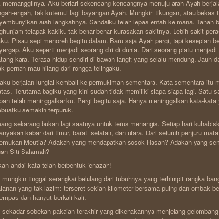
k memanggilnya. Aku berlari sekencang-kencangnya menuju arah Ayah berjal
ngah-engah, tak kutemui lagi bayangan Ayah. Mungkin tikungan, atau bekas t
embunyikan arah langkahnya. Sandalku telah lepas entah ke mana. Tanah be
hunjam telapak kakiku tak benar-benar kurasakan sakitnya. Lebih sakit per
ku. Pisau sepi menoreh begitu dalam. Baru saja Ayah pergi, tapi kesepian be
ergap. Aku seperti menjadi seorang diri di dunia. Dari seorang piatu menjadi
tang kara. Terasa hidup sendiri di bawah langit yang selalu mendung. Jauh da
tak pernah mau hilang dari rongga telingaku.
 aku berjalan lunglai kembali ke permukiman sementara. Kata sementara itu m
atas. Terutama bagiku yang kini sudah tidak memiliki siapa-siapa lagi. Satu
pan telah meninggalkanku. Pergi begitu saja. Hanya meninggalkan kata-kata 
buatku semakin terpuruk.
ng sekarang bukan lagi saatnya untuk terus menangis. Setiap hari kuhabis
nyakan kabar dari timur, barat, selatan, dan utara. Dari seluruh penjuru mat
emukan Meutia? Adakah yang mendapatkan sosok Hasan? Adakah yang semp
an Siti Salamah?
an andai kata telah berbentuk jenazah!
 mungkin tinggal serangkai belulang dari tubuhnya yang terhimpit rangka ba
alanan yang tak lazim: terseret sekian kilometer bersama puing dan ombak be
empas dan hanyut berkali-kali.
 sekadar sobekan pakaian terakhir yang dikenakannya menjelang gelombang