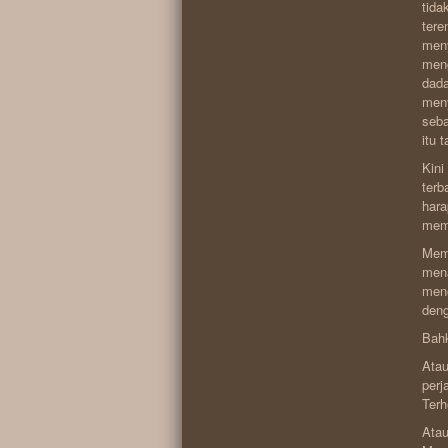
tida
tere
meny
meng
dada
meny
seba
itu 
Kini
terb
hara
mem
Mema
mena
men
deng
Bahk
Atau
perj
Terh
Atau