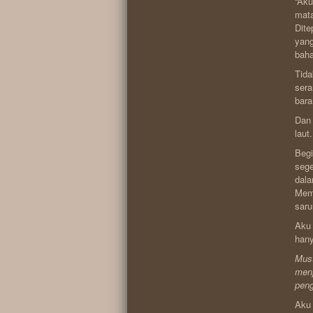
“Aku
mat
Dite
yang
baha
Tida
sera
bara
Dan 
laut.
Begi
sege
dala
Mema
saru
Aku 
hany
Must
menj
peng
Aku 