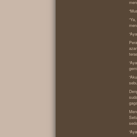
meng
“Mus
“Ya,
mena
“Ay
Pera
azan
tera
“Aya
gemb
“Aku
sebu
Deng
suda
gaga
Mend
Seti
seda
“Aya