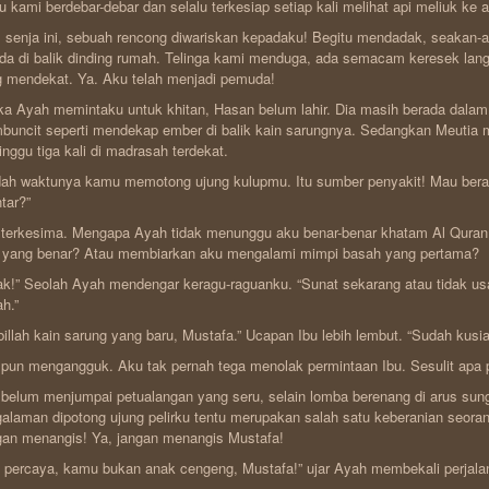
u kami berdebar-debar dan selalu terkesiap setiap kali melihat api meliuk ke 
 senja ini, sebuah rencong diwariskan kepadaku! Begitu mendadak, seakan
da di balik dinding rumah. Telinga kami menduga, ada semacam keresek lang
 mendekat. Ya. Aku telah menjadi pemuda!
ka Ayah memintaku untuk khitan, Hasan belum lahir. Dia masih berada dalam
uncit seperti mendekap ember di balik kain sarungnya. Sedangkan Meutia m
nggu tiga kali di madrasah terdekat.
ah waktunya kamu memotong ujung kulupmu. Itu sumber penyakit! Mau beran
tar?”
terkesima. Mengapa Ayah tidak menunggu aku benar-benar khatam Al Quran d
l yang benar? Atau membiarkan aku mengalami mimpi basah yang pertama?
ak!” Seolah Ayah mendengar keragu-raguanku. “Sunat sekarang atau tidak u
h.”
illah kain sarung yang baru, Mustafa.” Ucapan Ibu lebih lembut. “Sudah kusi
pun mengangguk. Aku tak pernah tega menolak permintaan Ibu. Sesulit apa 
belum menjumpai petualangan yang seru, selain lomba berenang di arus sung
alaman dipotong ujung pelirku tentu merupakan salah satu keberanian seorang
an menangis! Ya, jangan menangis Mustafa!
 percaya, kamu bukan anak cengeng, Mustafa!” ujar Ayah membekali perjala