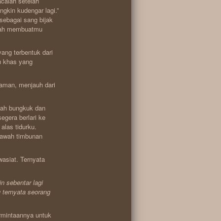
calah setelah
kin kudengar lagi.”
sebagai sang bijak
rnah membuatmu
ang terbentuk dari
u khas yang
aman, menjauh dari
gah bungkuk dan
gera berlari ke
alas tidurku.
bawah timbunan
asiat. Ternyata
n sebentar lagi
 ternyata seorang
rmintaannya untuk