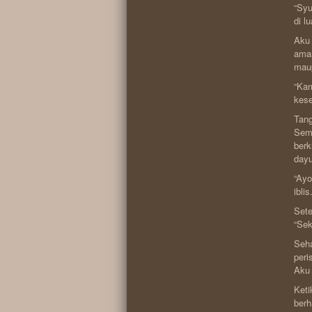
“Syu
di l
Aku 
aman
mau
“Kam
kese
Tang
Seme
berk
dayu
“Ayo
ibli
Sete
“Sek
Seha
peri
Aku 
Keti
berh