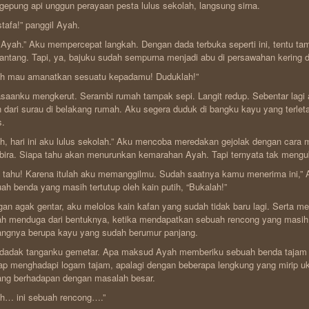
epung api unggun perayaan pesta lulus sekolah, langsung sirna.
tafa!” panggil Ayah.
 Ayah.” Aku mempercepat langkah. Dengan dada terbuka seperti ini, tentu ta
ntang. Tapi, ya, bajuku sudah sempurna menjadi abu di persawahan kering d
ah mau amanatkan sesuatu kepadamu! Duduklah!”
saanku mengkerut. Serambi rumah tampak sepi. Langit redup. Sebentar lagi 
 dari surau di belakang rumah. Aku segera duduk di bangku kayu yang terleta
s.
h, hari ini aku lulus sekolah.” Aku mencoba meredakan gejolak dengan cara
ira. Siapa tahu akan menurunkan kemarahan Ayah. Tapi ternyata tak mengu
 tahu! Karena itulah aku memanggilmu. Sudah saatnya kamu menerima ini,
ah benda yang masih tertutup oleh kain putih, “Bukalah!”
an agak gentar, aku melolos kain kafan yang sudah tidak baru lagi. Serta mer
h menduga dari bentuknya, ketika mendapatkan sebuah rencong yang masih
ngnya berupa kayu yang sudah berumur panjang.
adak tanganku gemetar. Apa maksud Ayah memberiku sebuah benda tajam 
ap menghadapi logam tajam, apalagi dengan beberapa lengkung yang mirip u
ng berhadapan dengan masalah besar.
h… ini sebuah rencong….”