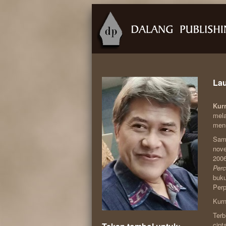
Lau
Kurn
mela
menu
Samp
nov
200
Perc
buk
Per
Kurn
Terb
cipt