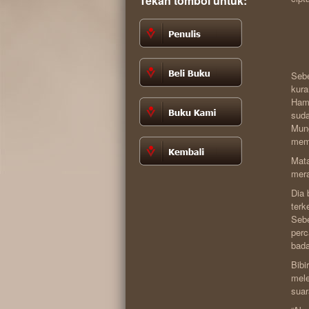
Tekan tombol untuk:
Sebe
kura
Hamp
suda
Mung
memb
Mata
mera
Dia 
terk
Sebe
perc
bada
Bibi
mele
suar