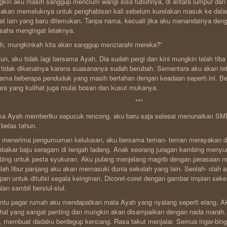
kin aku masih sanggup mencium wangi sisa tubuhnya, di antara lumpur dan 
akan memeluknya untuk penghabisan kali sebelum kurelakan masuk ke dal
t lain yang baru ditemukan. Tanpa nama, kecuali jika aku menandainya dengan
saha mengingat letaknya.
h, mungkinkah kita akan sanggup menziarahi mereka?”
n, aku tidak lagi bersama Ayah. Dia sudah pergi dan kini mungkin telah tiba 
 tidak dikenalnya karena suasananya sudah berubah. Sementara aku akan tetap
ama beberapa penduduk yang masih bertahan dengan keadaan seperti ini. B
ara yang kulihat juga mulai bosan dan kusut mukanya.
***
ka Ayah memberiku sepucuk rencong, aku baru saja selesai menunaikan SM
 belas tahun.
i menerima pengumuman kelulusan, aku bersama teman- teman merayakan d
akar baju seragam di tengah ladang. Anak seorang juragan kambing meny
ing untuk pesta syukuran. Aku pulang menjelang magrib dengan perasaan m
lah libur panjang aku akan memasuki dunia sekolah yang lain. Seolah- olah 
pan untuk ditulisi segala keinginan. Dicoret-coret dengan gambar impian sek
alan sambil bersiul-siul.
intu pagar rumah aku mendapatkan mata Ayah yang nyalang seperti elang. 
hal yang sangat penting dan mungkin akan disampaikan dengan nada marah. F
, membuat dadaku berdegup kencang. Rasa takut menjalar. Semua ingar-bing