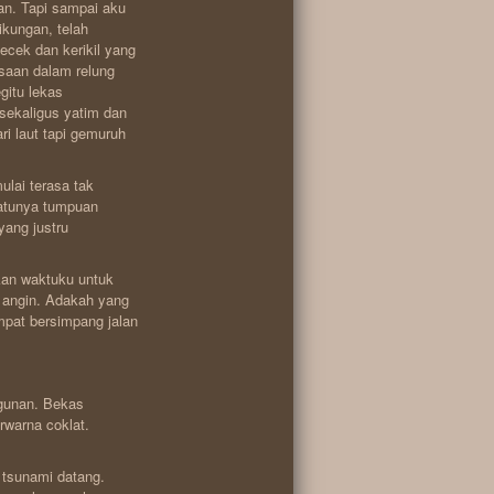
an. Tapi sampai aku
ikungan, telah
cek dan kerikil yang
asaan dalam relung
gitu lekas
 sekaligus yatim dan
ri laut tapi gemuruh
ulai terasa tak
-satunya tumpuan
yang justru
kan waktuku untuk
a angin. Adakah yang
at bersimpang jalan
ngunan. Bekas
rwarna coklat.
 tsunami datang.