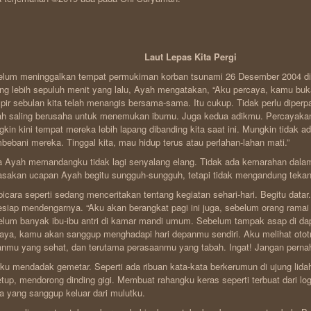
Laut Lepas Kita Pergi
lum meninggalkan tempat permukiman korban tsunami 26 Desember 2004 di
ng lebih sepuluh menit yang lalu, Ayah mengatakan, “Aku percaya, kamu b
ir sebulan kita telah menangis bersama-sama. Itu cukup. Tidak perlu diperpa
h saling berusaha untuk menemukan ibumu. Juga kedua adikmu. Percayakan
kin kini tempat mereka lebih lapang dibanding kita saat ini. Mungkin tidak ad
ebani mereka. Tinggal kita, mau hidup terus atau perlahan-lahan mati.”
 Ayah memandangku tidak lagi senyalang elang. Tidak ada kemarahan dala
sakan ucapan Ayah begitu sungguh-sungguh, tetapi tidak mengandung teka
bicara seperti sedang menceritakan tentang kegiatan sehari-hari. Begitu datar.
esiap mendengarnya. “Aku akan berangkat pagi ini juga, sebelum orang ramai k
lum banyak ibu-ibu antri di kamar mandi umum. Sebelum tampak asap di dap
aya, kamu akan sanggup menghadapi hari depanmu sendiri. Aku melihat otot
nmu yang sehat, dan terutama perasaanmu yang tabah. Ingat! Jangan pernah
rku mendadak gemetar. Seperti ada ribuan kata-kata berkerumun di ujung lida
tup, mendorong dinding gigi. Membuat rahangku keras seperti terbuat dari lo
a yang sanggup keluar dari mulutku.