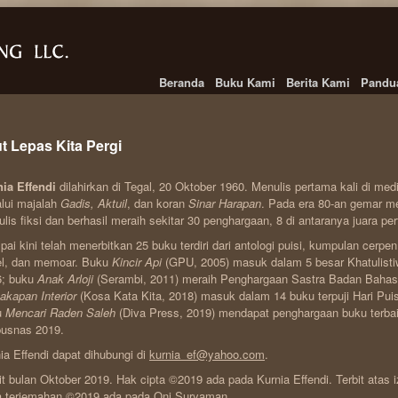
Beranda
Buku Kami
Berita Kami
Pandu
t Lepas Kita Pergi
ia Effendi
dilahirkan di Tegal, 20 Oktober 1960. Menulis pertama kali di me
lui majalah
Gadis, Aktuil
, dan koran
Sinar Harapan
. Pada era 80-an gemar m
lis fiksi dan berhasil meraih sekitar 30 penghargaan, 8 di antaranya juara pe
ai kini telah menerbitkan 25 buku terdiri dari antologi puisi, kumpulan cerpe
el, dan memoar. Buku
Kincir Api
(GPU, 2005) masuk dalam 5 besar Khatulisti
6; buku
Anak Arloji
(Serambi, 2011) meraih Penghargaan Sastra Badan Bahas
akapan Interior
(Kosa Kata Kita, 2018) masuk dalam 14 buku terpuji Hari Puis
u
Mencari Raden Saleh
(Diva Press, 2019) mendapat penghargaan buku terbaik
pusnas 2019.
ia Effendi dapat dihubungi di
kurnia_ef@yahoo.com
.
it bulan Oktober 2019. Hak cipta ©2019 ada pada Kurnia Effendi. Terbit atas i
a terjemahan ©2019 ada pada Oni Suryaman.