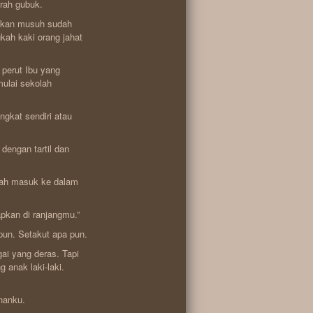
arah gubuk.
-akan musuh sudah
kah kaki orang jahat
 perut Ibu yang
ulai sekolah
gkat sendiri atau
engan tartil dan
sah masuk ke dalam
apkan di ranjangmu.”
pun. Setakut apa pun.
ai yang deras. Tapi
 anak laki-laki.
nanku.