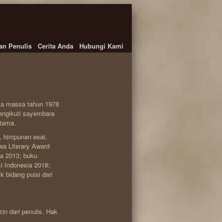
an Penulis
Cerita Anda
Hubungi Kami
dia massa tahun 1978
engikuti sayembara
rtama.
n, himpunan esai,
wa Literary Award
a 2013; buku
i Indonesia 2018;
 bidang puisi dari
zin dari penulis. Hak