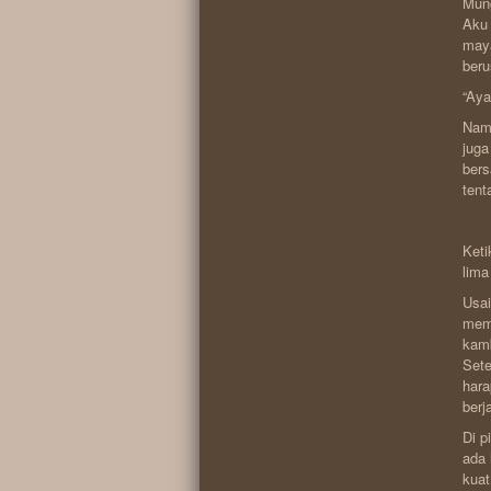
Mung
Aku 
maya
beru
“Aya
Namu
juga
bers
tent
Keti
lima
Usa
memb
kamb
Sete
hara
berj
Di p
ada 
kuat