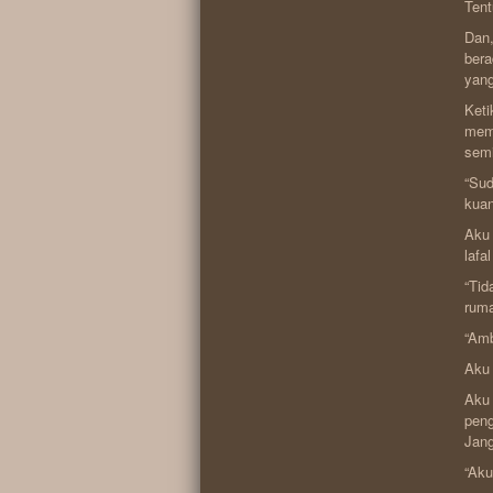
Tent
Dan,
bera
yang
Keti
memb
semi
“Sud
kuan
Aku 
lafa
“Tid
ruma
“Amb
Aku 
Aku 
peng
Jang
“Aku