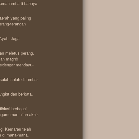
emahami arti bahaya
aerah yang paling
erang-terangan
Ayah. Jaga
an meletus perang.
zan magrib
terdengar mendayu-
 salah-salah disambar
ngkit dan berkata,
ihiasi berbagai
ngumuman ujian akhir.
ng. Kemarau telah
an di mana-mana.