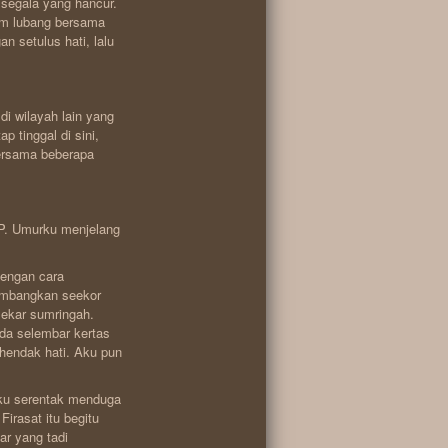
segala yang hancur.
am lubang bersama
 setulus hati, lalu
di wilayah lain yang
 tinggal di sini,
ersama beberapa
P. Umurku menjelang
engan cara
umbangkan seekor
ekar sumringah.
ada selembar kertas
ehendak hati. Aku pun
Aku serentak menduga
irasat itu begitu
ar yang tadi