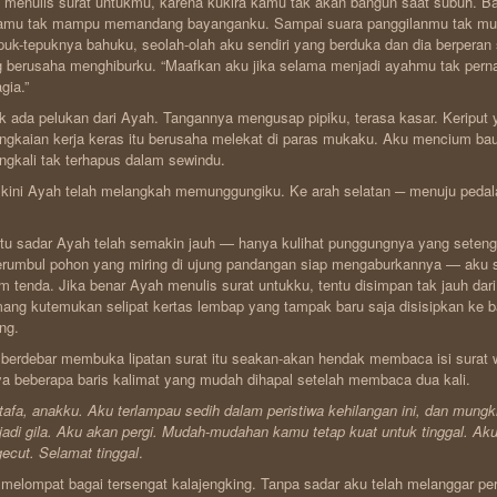
 menulis surat untukmu, karena kukira kamu tak akan bangun saat subuh. Ba
amu tak mampu memandang bayanganku. Sampai suara panggilanmu tak mung
puk-tepuknya bahuku, seolah-olah aku sendiri yang berduka dan dia berperan 
 berusaha menghiburku. “Maafkan aku jika selama menjadi ayahmu tak pe
gia.”
k ada pelukan dari Ayah. Tangannya mengusap pipiku, terasa kasar. Keriput y
ngkaian kerja keras itu berusaha melekat di paras mukaku. Aku mencium ba
ngkali tak terhapus dalam sewindu.
kini Ayah telah melangkah memunggungiku. Ke arah selatan ─ menuju pedal
tu sadar Ayah telah semakin jauh — hanya kulihat punggungnya yang seten
rumbul pohon yang miring di ujung pandangan siap mengaburkannya — aku se
m tenda. Jika benar Ayah menulis surat untukku, tentu disimpan tak jauh dari 
ng kutemukan selipat kertas lembap yang tampak baru saja disisipkan ke 
ng.
berdebar membuka lipatan surat itu seakan-akan hendak membaca isi surat w
a beberapa baris kalimat yang mudah dihapal setelah membaca dua kali.
afa, anakku. Aku terlampau sedih dalam peristiwa kehilangan ini, dan mungki
adi gila. Aku akan pergi. Mudah-mudahan kamu tetap kuat untuk tinggal. Aku
ecut. Selamat tinggal
.
melompat bagai tersengat kalajengking. Tanpa sadar aku telah melanggar pe