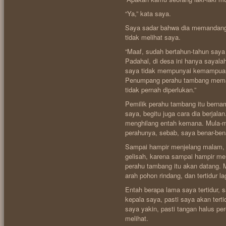
“Ya,” kata saya.
Saya sadar bahwa dia memandang 
tidak melihat saya.
“Maaf, sudah bertahun-tahun saya
Padahal, di desa ini hanya sayal
saya tidak mempunyai kemampuan 
Penumpang perahu tambang memang
tidak pernah diperlukan.”
Pemilik perahu tambang itu berna
saya, begitu juga cara dia berja
menghilang entah kemana. Mula-mu
perahunya, sebab, saya benar-ben
Sampai hampir menjelang malam,
gelisah, karena sampai hampir me
perahu tambang itu akan datang. M
arah pohon rindang, dan tertidur l
Entah berapa lama saya tertidur,
kepala saya, pasti saya akan tert
saya yakin, pasti tangan halus p
melihat.