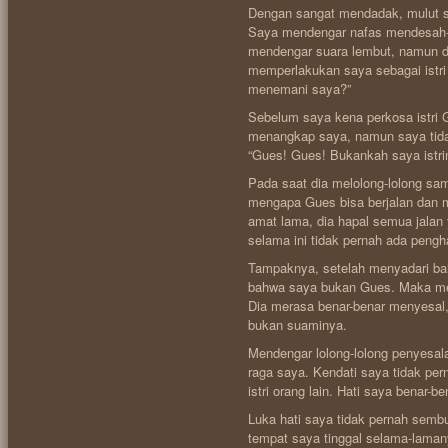
Dengan sangat mendadak, mulut sa
Saya mendengar nafas mendesah-d
mendengar suara lembut, namun 
memperlakukan saya sebagai istri
menemani saya?”
Sebelum saya kena perkosa istri 
menangkap saya, namun saya tidak
“Gues! Gues! Bukankah saya istr
Pada saat dia melolong-lolong sa
mengapa Gues bisa berjalan dan
amat lama, dia hapal semua jalan
selama ini tidak pernah ada pengh
Tampaknya, setelah menyadari bah
bahwa saya bukan Gues. Maka mel
Dia merasa benar-benar menyesal, 
bukan suaminya.
Mendengar lolong-lolong penyesal
raga saya. Kendati saya tidak pe
istri orang lain. Hati saya benar-
Luka hati saya tidak pernah semb
tempat saya tinggal selama-laman