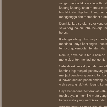
sangat mendadak saya lupa Ibu, 
kadang-kadang, saya merasa mendap
lain lebih dari tiga hari. Dan, m
mengganggu dan membebani orang
Demikianlah, setelah saya kena se
saya pergunakan untuk bekerja, n
beres.
Kadang-kadang tubuh saya mendad
mendadak saya kehilangan keseim
terhuyung, kemudian terjatuh, dan
Namun, saya harus terus bekerja
menolak untuk menjadi pengemis.
Setelah sekian kali pernah menja
kembali lagi menjadi pendayung p
menjadi pendayung perahu tambang l
di bawah sebuah pohon rindang, 
oleh seorang laki-laki. Begitu ke
Saya benar-benar terperanjat keti
tubuh saya ini memiliki mata yang
bahwa mata yang luar biasa indah
“Apakah kamu seorang laki-laki mu