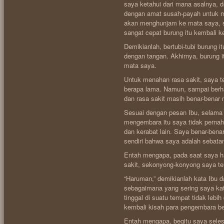
saya ketahui dari mana asalnya, 
dengan amat susah-payah untuk m
akan menghunjam ke mata saya, s
sangat cepat burung itu kembali 
Demikianlah, bertubi-tubi burung 
dengan tangan. Akhirnya, burung 
mata saya.
Untuk menahan rasa sakit, saya te
berapa lama. Namun, sampai berhar
dan rasa sakit masih benar-benar
Sesuai dengan pesan Ibu, selam
mengembara itu saya tidak pernah
dan kerabat lain. Saya benar-ben
sendiri bahwa saya adalah sebata
Entah mengapa, pada saat saya ha
sakit, sekonyong-konyong saya teri
“Haruman,” demikianlah kata Ibu d
sebagaimana yang sering saya kat
tinggal di suatu tempat tidak lebih
kembali kisah para pengembara be
Entah mengapa, begitu saya seles