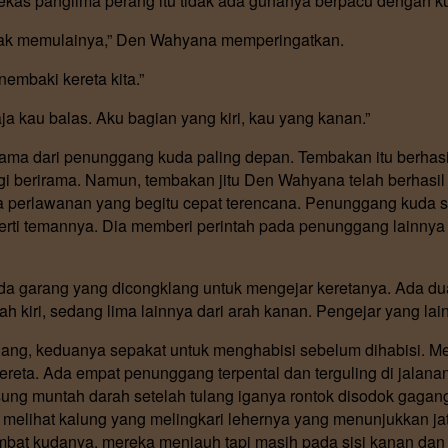
as panglima perang itu tidak ada gunanya berpacu dengan kud
ak memulainya,” Den Wahyana memperingatkan.
embaki kereta kita.”
a kau balas. Aku bagian yang kiri, kau yang kanan.”
tama dari penunggang kuda paling depan. Tembakan itu berhas
lagi berirama. Namun, tembakan jitu Den Wahyana telah berha
a perlawanan yang begitu cepat terencana. Penunggang kuda 
eperti temannya. Dia memberi perintah pada penunggang lainny
 garang yang dicongklang untuk mengejar keretanya. Ada dua
h kiri, sedang lima lainnya dari arah kanan. Pengejar yang lai
ang, keduanya sepakat untuk menghabisi sebelum dihabisi. 
ereta. Ada empat penunggang terpental dan terguling di jalan
gsung muntah darah setelah tulang iganya rontok disodok gag
at melihat kalung yang melingkari lehernya yang menunjukkan jat
t kudanya, mereka menjauh tapi masih pada sisi kanan dan ki