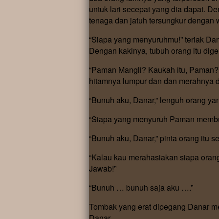
untuk lari secepat yang dia dapat. 
tenaga dan jatuh tersungkur dengan 
“Siapa yang menyuruhmu!” teriak Da
Dengan kakinya, tubuh orang itu dige
“Paman Mangli? Kaukah itu, Paman?”
hitamnya lumpur dan dan merahnya d
“Bunuh aku, Danar,” lenguh orang ya
“Siapa yang menyuruh Paman membu
“Bunuh aku, Danar,” pinta orang itu s
“Kalau kau merahasiakan siapa ora
Jawab!”
“Bunuh … bunuh saja aku ….”
Tombak yang erat dipegang Danar m
Danar.