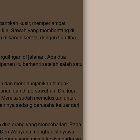
antikan kusir, memperlambat
 kiri. Sawah yang membentang di
i kanan kereta, dengan tiba-tiba,
gulingan di jalanan. Ada dua
anen itu berhenti setelah salah satu
run dan menghunjamkan tombak-
lanan dan di persawahan. Dia juga
r. Mereka sudah memutuskan untuk
ainnya sedang berusaha keluar dari
n dua orang yang mencoba lari. Pada
wa Den Wahyana menghabisi nyawa
 tenaga yang masih tersisa padanya