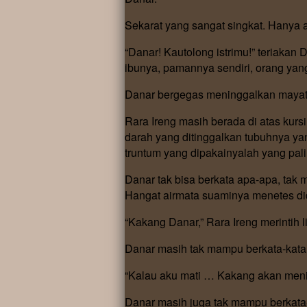
Sekarat yang sangat singkat. Hanya 
“Danar! Kautolong istrimu!” teriaka
ibunya, pamannya sendiri, orang yan
Danar bergegas meninggalkan mayat p
Rara Ireng masih berada di atas kurs
darah yang ditinggalkan tubuhnya yang
truntum yang dipakainyalah yang pali
Danar tak bisa berkata apa-apa, tak
Hangat airmata suaminya menetes di
“Kakang Danar,” Rara Ireng merintih li
Danar masih tak mampu berkata-kata
“Kalau aku mati … Kakang akan menika
Danar masih juga tak mampu berkata