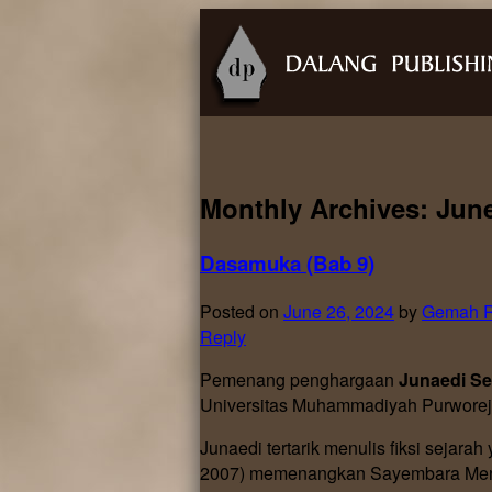
Monthly Archives:
Jun
Dasamuka (Bab 9)
Posted on
June 26, 2024
by
Gemah R
Reply
Pemenang penghargaan
Junaedi Se
Universitas Muhammadiyah Purworej
Junaedi tertarik menulis fiksi sejara
2007) memenangkan Sayembara Menuli