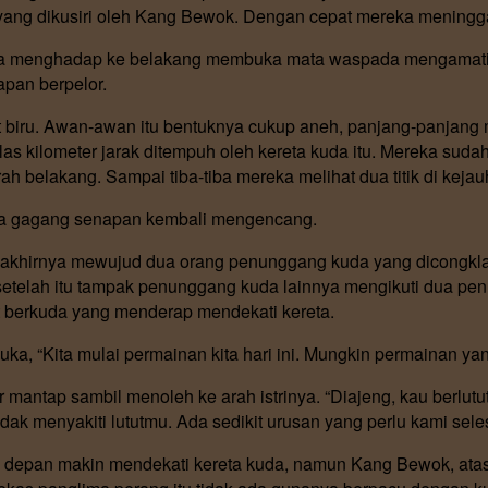
a yang dikusiri oleh Kang Bewok. Dengan cepat mereka mening
a menghadap ke belakang membuka mata waspada mengamati j
pan berpelor.
it biru. Awan-awan itu bentuknya cukup aneh, panjang-panjan
las kilometer jarak ditempuh oleh kereta kuda itu. Mereka sudah
arah belakang. Sampai tiba-tiba mereka melihat dua titik di keja
a gagang senapan kembali mengencang.
g akhirnya mewujud dua orang penunggang kuda yang dicongkl
setelah itu tampak penunggang kuda lainnya mengikuti dua pe
t berkuda yang menderap mendekati kereta.
“Kita mulai permainan kita hari ini. Mungkin permainan yang
 mantap sambil menoleh ke arah istrinya. “Diajeng, kau berlututl
idak menyakiti lututmu. Ada sedikit urusan yang perlu kami sel
 depan makin mendekati kereta kuda, namun Kang Bewok, atas