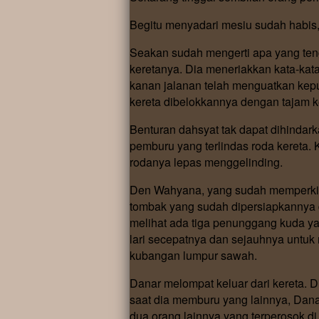
Begitu menyadari mesiu sudah habis
Seakan sudah mengerti apa yang ten
keretanya. Dia meneriakkan kata-ka
kanan jalanan telah menguatkan kepu
kereta dibelokkannya dengan tajam 
Benturan dahsyat tak dapat dihindar
pemburu yang terlindas roda kereta. 
rodanya lepas menggelinding.
Den Wahyana, yang sudah memperkir
tombak yang sudah dipersiapkannya 
melihat ada tiga penunggang kuda ya
lari secepatnya dan sejauhnya untu
kubangan lumpur sawah.
Danar melompat keluar dari kereta.
saat dia memburu yang lainnya, Da
dua orang lainnya yang terperosok 