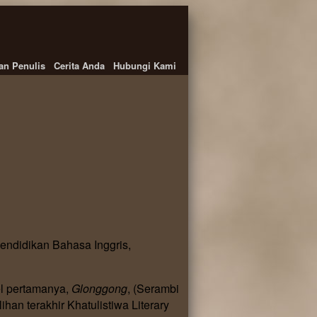
an Penulis
Cerita Anda
Hubungi Kami
endidikan Bahasa Inggris,
l pertamanya,
Glonggong
, (Serambi
n terakhir Khatulistiwa Literary