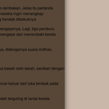
-tembakan. Jelas itu pertanda
i mereka ingin menangkap
ng hendak dibekuknya.
ngejarnya. Lagi, tiga pemburu
 mengejar dan menembaki kereta
, didengarnya suara rintihan.
ya basah oleh darah, sambari dengan
car keluar dari luka tembak pada
terguling di lantai kereta.