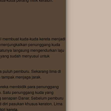
a-kuda perang milik keraton.
il membuat kuda-kuda kereta menjadi
sil menjungkalkan penunggang kuda
satunya langsung mengendurkan laju
a yang sudah menyusul untuk
 puluh pemburu. Sekarang lima di
n tampak menjaga jarak.
Mereka membidik para penunggang
an. Satu penunggang kuda yang
ang senapan Danar. Sebelum pemburu
i diri pasukan khusus keraton. Lima
ri kereta.