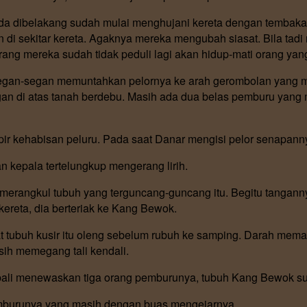
a dibelakang sudah mulai menghujani kereta dengan tembakan
n di sekitar kereta. Agaknya mereka mengubah siasat. Bila tad
ang mereka sudah tidak peduli lagi akan hidup-mati orang ya
egan-segan memuntahkan pelornya ke arah gerombolan yang me
gan di atas tanah berdebu. Masih ada dua belas pemburu yang
 kehabisan peluru. Pada saat Danar mengisi pelor senapannya
n kepala tertelungkup mengerang lirih.
erangkul tubuh yang terguncang-guncang itu. Begitu tangann
 kereta, dia berteriak ke Kang Bewok.
 tubuh kusir itu oleng sebelum rubuh ke samping. Darah meman
ih memegang tali kendali.
i menewaskan tiga orang pemburunya, tubuh Kang Bewok sudah 
emburunya yang masih dengan buas mengejarnya.