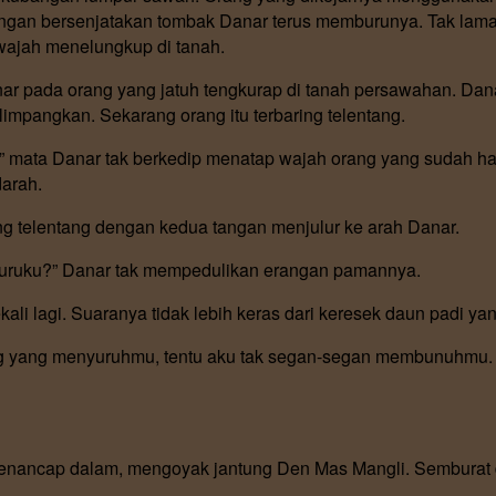
Dengan bersenjatakan tombak Danar terus memburunya. Tak lam
wajah menelungkup di tanah.
nar pada orang yang jatuh tengkurap di tanah persawahan. Da
limpangkan. Sekarang orang itu terbaring telentang.
 mata Danar tak berkedip menatap wajah orang yang sudah ham
arah.
ng telentang dengan kedua tangan menjulur ke arah Danar.
ruku?” Danar tak mempedulikan erangan pamannya.
ekali lagi. Suaranya tidak lebih keras dari keresek daun padi y
ng yang menyuruhmu, tentu aku tak segan-segan membunuhmu
enancap dalam, mengoyak jantung Den Mas Mangli. Semburat d