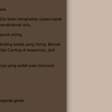
awa.
 Dia telah menghabisi nyawa kakak
kanak-kanak dulu.
puruk miring.
inding kereta yang miring. Bercak
 Nyi Canting di bawahnya. Jarit
rinya yang sudah pasi memucat.
ergerak-gerak.