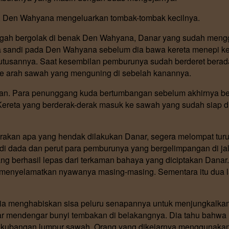
, Den Wahyana mengeluarkan tombak-tombak kecilnya.
gah bergolak di benak Den Wahyana, Danar yang sudah mengg
ta sandi pada Den Wahyana sebelum dia bawa kereta menepi ke
tusannya. Saat kesembilan pemburunya sudah berderet berada d
ke arah sawah yang menguning di sebelah kanannya.
kan. Para penunggang kuda bertumbangan sebelum akhirnya ber
Kereta yang berderak-derak masuk ke sawah yang sudah siap dip
akan apa yang hendak dilakukan Danar, segera melompat tu
di dada dan perut para pemburunya yang bergelimpangan di ja
ng berhasil lepas dari terkaman bahaya yang diciptakan Dana
k menyelamatkan nyawanya masing-masing. Sementara itu dua l
 Dia menghabiskan sisa peluru senapannya untuk menjungkalka
nar mendengar bunyi tembakan di belakangnya. Dia tahu bah
di kubangan lumpur sawah. Orang yang dikejarnya menggunakan