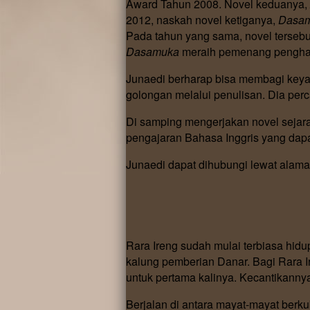
Award Tahun 2008. Novel keduanya,
2012, naskah novel ketiganya,
Dasa
Pada tahun yang sama, novel tersebu
Dasamuka
meraih pemenang pengha
Junaedi berharap bisa membagi keya
golongan melalui penulisan. Dia pe
Di samping mengerjakan novel sejara
pengajaran Bahasa Inggris yang dap
Junaedi dapat dihubungi lewat alamat
Rara Ireng sudah mulai terbiasa hid
kalung pemberian Danar. Bagi Rara I
untuk pertama kalinya. Kecantikanny
Berjalan di antara mayat-mayat berk