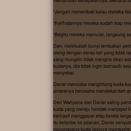
menambah kecepatannya. Menurut bek
“Jangan menembak kalau mereka tid
“Kelihatannya mereka sudah siap men
“Begitu mereka memulai, langsung saj
Dan, meletuslah bunyi tembakan per
oleng dengan derap lari yang tidak 
yang mungkin tidak mengira akan ad
kudanya, dia tidak ingin bernasib s
menyebar.
Danar mencoba menghitung kuda-kuda
antaranya berusaha mendekat dari ara
Den Wahyana dan Danar saling pand
kuda yang melaju hendak menjajari k
berhasil menggapai atap kereta lan
itu terlontar ke jalanan, Danar semp
penunggang kuda lainnya memperlamba