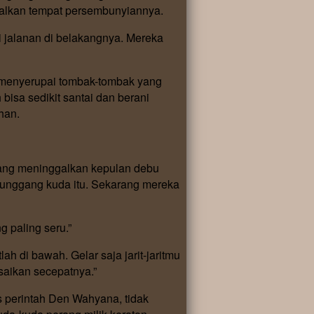
galkan tempat persembunyiannya.
alanan di belakangnya. Mereka
g menyerupai tombak-tombak yang
 bisa sedikit santai dan berani
uhan.
ang meninggalkan kepulan debu
nunggang kuda itu. Sekarang mereka
 paling seru.”
ah di bawah. Gelar saja jarit-jaritmu
esaikan secepatnya.”
 perintah Den Wahyana, tidak