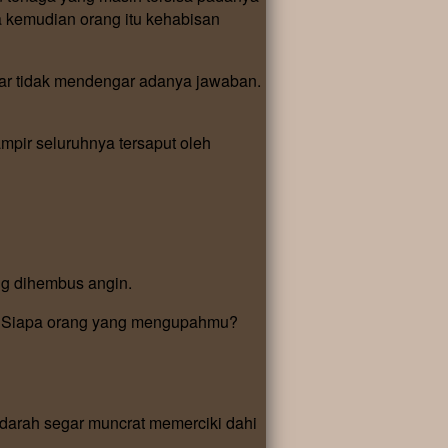
a kemudian orang itu kehabisan
nar tidak mendengar adanya jawaban.
pir seluruhnya tersaput oleh
ang dihembus angin.
. Siapa orang yang mengupahmu?
arah segar muncrat memerciki dahi