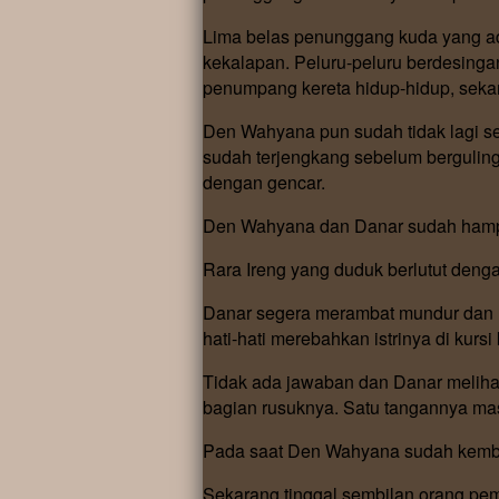
Lima belas penunggang kuda yang ad
kekalapan. Peluru-peluru berdesinga
penumpang kereta hidup-hidup, sekar
Den Wahyana pun sudah tidak lagi s
sudah terjengkang sebelum bergulin
dengan gencar.
Den Wahyana dan Danar sudah hampir
Rara Ireng yang duduk berlutut denga
Danar segera merambat mundur dan m
hati-hati merebahkan istrinya di kursi
Tidak ada jawaban dan Danar melihat
bagian rusuknya. Satu tangannya mas
Pada saat Den Wahyana sudah kembal
Sekarang tinggal sembilan orang p