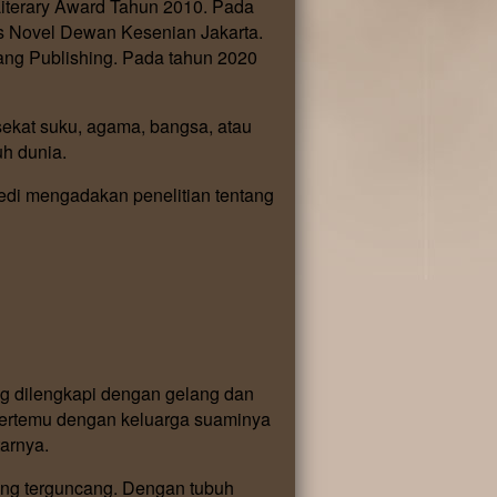
iterary Award Tahun 2010. Pada
Novel Dewan Kesenian Jakarta.
lang Publishing. Pada tahun 2020
ekat suku, agama, bangsa, atau
h dunia.
aedi mengadakan penelitian tentang
ng dilengkapi dengan gelang dan
 bertemu dengan keluarga suaminya
arnya.
eng terguncang. Dengan tubuh