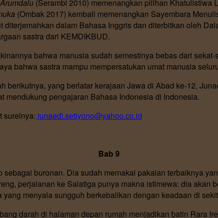
Arumdalu
(Serambi 2010) memenangkan pilihan Khatulistiwa L
muka
(Ombak 2017) kembali memenangkan Sayembara Menulis 
t diterjemahkan dalam Bahasa Inggris dan diterbitkan oleh Da
rgaan sastra dari KEMDIKBUD.
kinannya bahwa manusia sudah semestinya bebas dari sekat-s
rcaya bahwa sastra mampu mempersatukan umat manusia seluru
h berikutnya, yang berlatar kerajaan Jawa di Abad ke-12, Jun
at mendukung pengajaran Bahasa Indonesia di Indonesia.
 surelnya:
junaedi.setiyono@yahoo.co.id
Bab 9
up sebagai buronan. Dia sudah memakai pakaian terbaiknya ya
reng, perjalanan ke Salatiga punya makna istimewa: dia akan
a yang menyala sungguh berkebalikan dengan keadaan di sekit
ubang darah di halaman depan rumah menjadikan batin Rara Ir