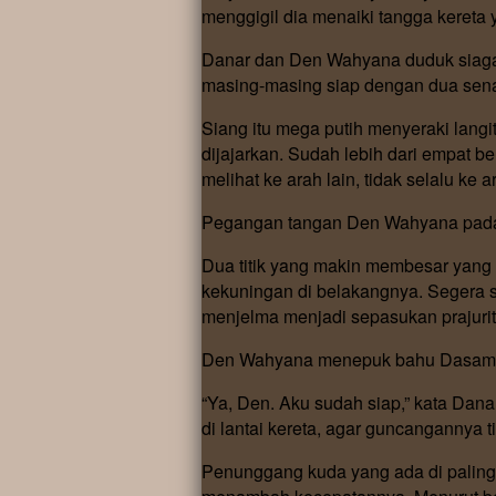
menggigil dia menaiki tangga keret
Danar dan Den Wahyana duduk siag
masing-masing siap dengan dua sena
Siang itu mega putih menyeraki lang
dijajarkan. Sudah lebih dari empat be
melihat ke arah lain, tidak selalu ke 
Pegangan tangan Den Wahyana pad
Dua titik yang makin membesar yan
kekuningan di belakangnya. Segera 
menjelma menjadi sepasukan prajuri
Den Wahyana menepuk bahu Dasamuka, 
“Ya, Den. Aku sudah siap,” kata Danar
di lantai kereta, agar guncangannya t
Penunggang kuda yang ada di paling