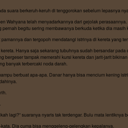
ada suara berkeruh-keruh di tenggorokan sebelum lepasnya ny
n Den Wahyana telah menyadarkannya dari gejolak perasaannya.
g pernah begitu sering membawanya berkuda ketika dia masih 
amannya dan tergopoh mendatangi istrinya di kereta yang ter
i kereta. Hanya saja sekarang tubuhnya sudah bersandar pada d
 bergeser tampak memerahi kursi kereta dan jarit-jarit bikinan
ng banyak terbercaki noda darah.
 mampu berbuat apa-apa. Danar hanya bisa mencium kening ist
dahinya.
rih.
.
h lagi?” suaranya nyaris tak terdengar. Bulu mata lentiknya b
-kata. Dia cuma bisa menggeleng-gelengkan kepalanya.