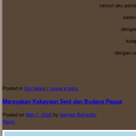
namun aku perc
karen
dengan
kul
dengan uc
Posted in
Our News
|
Leave a reply
Merayakan Kekayaan Seni dan Budaya Papua
Posted on
May 7, 2026
by
Gemah Rahardjo
Reply