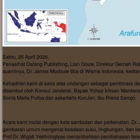
Sabtu, 25 April 2026.
Penasihat Dalang Publishing, Lian Gouw, Direktur Gemah Raha
suaminya, Dr. James Modouw tiba di Wisma Indonesia, kediam
Kehadiran kami di sana atas undangan sebagai pembicara 
disambut oleh Konsul Jenderal, Bapak Yohpy Ichsan Wardana b
Sonia Maria Purba dan sekertaris KonJen, Ibu Riena Sarojo.
Acara kami mulai dengan kata sambutan dan perkenalan. Dr
gambaran umum mengenai keadaan suku, lingkungan, dan ke
Prof.Dr. Wigati Yektiningtyas menambahkan pembahasan ters