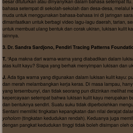
besar dituturkan atau dinyanyikan dalam bahasa setempat itu
bahasa setempat di sekolah-sekolah dan desa-desa, melalui
muda untuk menggunakan bahasa-bahasa ini di jaringan sara
dimanfaatkan untuk berbagi video lagu-lagu daerah, tarian, se
untuk membuat ulang bentuk dan corak ukiran, lukisan kulit k
lainnya.
3. Dr. Sandra Sardjono, Pendiri Tracing Patterns Foundati
T.
“Apa makna dari warna-warna yang diabadikan dalam lukisan
atas kulit kayu? Siapa yang berhak menyimpan lukisan dan uk
J.
Ada tiga warna yang digunakan dalam lukisan kulit kayu:
dan merah melambangkan kerja keras. Di masa lampau, hanya 
yang tersembunyi, dan tidak seorang pun diizinkan melihat me
kepercayaan setempat bahwa lukisan kulit kayu merupakan bus
dan bentuknya sendiri. Suatu suku tidak diperbolehkan mengum
Sentani memiliki tingkatan kepangkatan dan nilai derajat dal
yoholom
(tingkatan kedudukan rendah). Keduanya juga memilik
dengan pangkat kedudukan tinggi tidak boleh disimpan oleh 