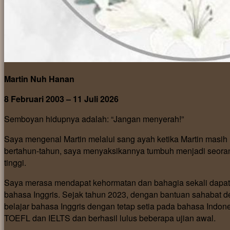
Martin Nuh Hanan
8 Februari 2003 – 11 Juli 2026
Semboyan hidupnya adalah: “Jangan menyerah!”
Saya mengenal Martin melalui sang ayah ketika Martin mas
bertahun-tahun, saya menyaksikannya tumbuh menjadi seoran
tinggi.
Saya merasa mendapat kehormatan dan bahagia sekali dapa
bahasa Inggris. Sejak tahun 2023, dengan bantuan sahabat dek
belajar bahasa Inggris dengan tetap setia pada bahasa Indone
TOEFL dan IELTS dan berhasil lulus beberapa ujian awal.